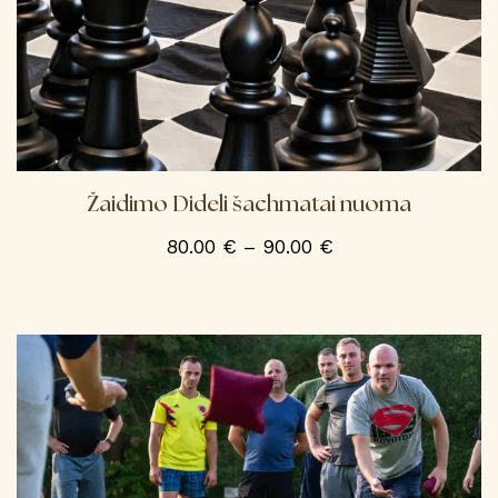
page
Žaidimo Dideli šachmatai nuoma
Price
80.00
€
–
90.00
€
range:
This
product
80.00 €
has
through
multiple
variants.
90.00 €
The
options
may