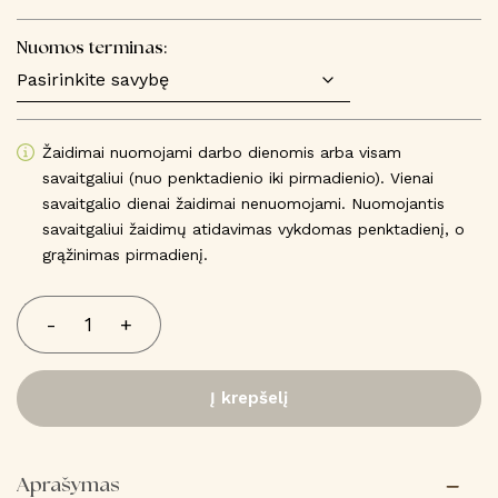
Nuomos terminas:
Žaidimai nuomojami darbo dienomis arba visam
savaitgaliui (nuo penktadienio iki pirmadienio). Vienai
savaitgalio dienai žaidimai nenuomojami. Nuomojantis
savaitgaliui žaidimų atidavimas vykdomas penktadienį, o
grąžinimas pirmadienį.
produkto
-
+
kiekis:
Švenčių
žaidimas
Į krepšelį
ŽIEDYNĖS
XXL
Aprašymas