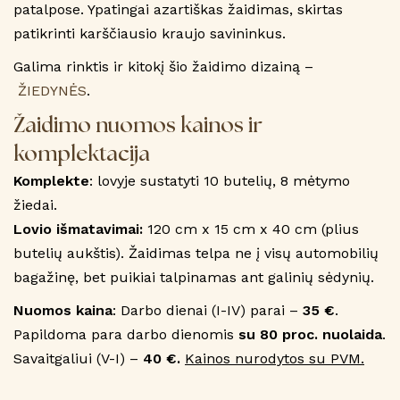
patalpose. Ypatingai azartiškas žaidimas, skirtas
patikrinti karščiausio kraujo savininkus.
Galima rinktis ir kitokį šio žaidimo dizainą –
ŽIEDYNĖS
.
Žaidimo nuomos kainos ir
komplektacija
Komplekte
: lovyje sustatyti 10 butelių, 8 mėtymo
žiedai.
Lovio išmatavimai:
120 cm x 15 cm x 40 cm (plius
butelių aukštis). Žaidimas telpa ne į visų automobilių
bagažinę, bet puikiai talpinamas ant galinių sėdynių.
Nuomos kaina
: Darbo dienai (I-IV) parai –
35 €
.
Papildoma para darbo dienomis
su 80 proc. nuolaida
.
Savaitgaliui (V-I) –
40 €.
Kainos nurodytos su PVM.