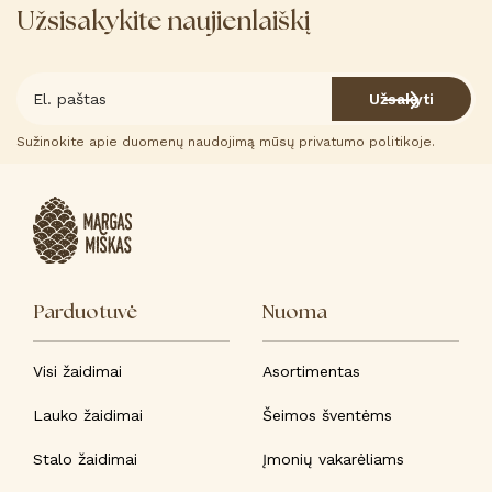
Užsisakykite naujienlaiškį
options
may
be
Užsakyti
chosen
on
Sužinokite apie duomenų naudojimą mūsų privatumo politikoje.
the
product
page
Parduotuvė
Nuoma
Visi žaidimai
Asortimentas
Lauko žaidimai
Šeimos šventėms
Stalo žaidimai
Įmonių vakarėliams