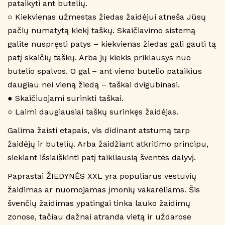
pataikyti ant butelių.
○ Kiekvienas užmestas žiedas žaidėjui atneša Jūsų
pačių numatytą kiekį taškų. Skaičiavimo sistemą
galite nuspręsti patys – kiekvienas žiedas gali gauti tą
patį skaičių taškų. Arba jų kiekis priklausys nuo
butelio spalvos. O gal – ant vieno butelio pataikius
daugiau nei vieną žiedą – taškai dvigubinasi.
● Skaičiuojami surinkti taškai.
○ Laimi daugiausiai taškų surinkęs žaidėjas.
Galima žaisti etapais, vis didinant atstumą tarp
žaidėjų ir butelių. Arba žaidžiant atkritimo principu,
siekiant išsiaiškinti patį taikliausią šventės dalyvį.
Paprastai ŽIEDYNĖS XXL yra populiarus vestuvių
žaidimas ar nuomojamas įmonių vakarėliams. Šis
švenčių žaidimas ypatingai tinka lauko žaidimų
zonose, tačiau dažnai atranda vietą ir uždarose