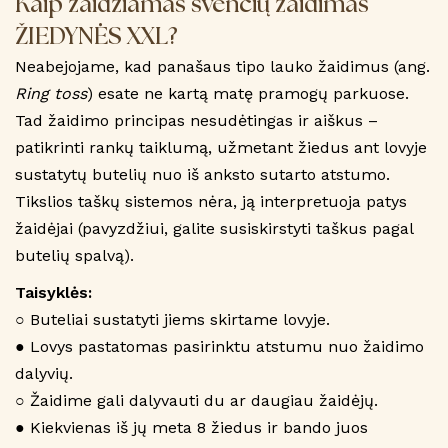
Kaip žaidžiamas švenčių žaidimas
ŽIEDYNĖS XXL?
Neabejojame, kad panašaus tipo lauko žaidimus (ang.
Ring toss
) esate ne kartą matę pramogų parkuose.
Tad žaidimo principas nesudėtingas ir aiškus –
patikrinti rankų taiklumą, užmetant žiedus ant lovyje
sustatytų butelių nuo iš anksto sutarto atstumo.
Tikslios taškų sistemos nėra, ją interpretuoja patys
žaidėjai (pavyzdžiui, galite susiskirstyti taškus pagal
butelių spalvą).
Taisyklės:
○
Buteliai sustatyti jiems skirtame lovyje.
● Lovys pastatomas pasirinktu atstumu nuo žaidimo
dalyvių.
○ Žaidime gali dalyvauti du ar daugiau žaidėjų.
● Kiekvienas iš jų meta 8 žiedus ir bando juos