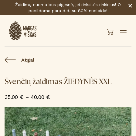
Žaidimų nuoma bus pigesnė, jei rinksitės rinkinius! O
papildoma para d.d. su 80% nuolaida!
Atgal
Švenčių žaidimas ŽIEDYNĖS XXL
Price
35.00
€
–
40.00
€
range:
35.00 €
through
40.00 €