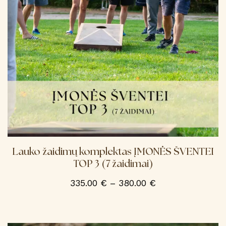
be
chosen
on
the
product
page
Lauko žaidimų komplektas ĮMONĖS ŠVENTEI
TOP 3 (7 žaidimai)
Price
335.00
€
–
380.00
€
range:
This
product
335.00 €