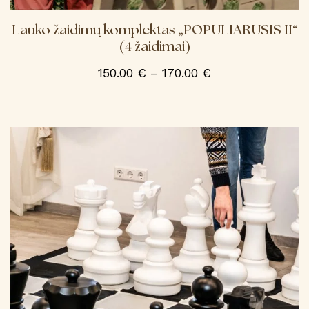
Lauko žaidimų komplektas „POPULIARUSIS II“
(4 žaidimai)
Price
150.00
€
–
170.00
€
range:
This
product
150.00 €
has
through
multiple
variants.
170.00 €
The
options
may
be
chosen
on
the
product