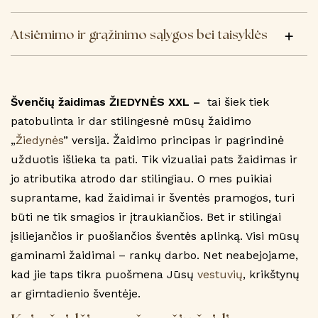
Atsiėmimo ir grąžinimo sąlygos bei taisyklės
Švenčių žaidimas ŽIEDYNĖS XXL –
tai šiek tiek
patobulinta ir dar stilingesnė mūsų žaidimo
„
Žiedynės
” versija. Žaidimo principas ir pagrindinė
užduotis išlieka ta pati. Tik vizualiai pats žaidimas ir
jo atributika atrodo dar stilingiau. O mes puikiai
suprantame, kad žaidimai ir šventės pramogos, turi
būti ne tik smagios ir įtraukiančios. Bet ir stilingai
įsiliejančios ir puošiančios šventės aplinką. Visi mūsų
gaminami žaidimai – rankų darbo. Net neabejojame,
kad jie taps tikra puošmena Jūsų
vestuvių
, krikštynų
ar gimtadienio šventėje.