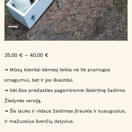
Price
35.00
€
–
40.00
€
range:
35.00 €
⤀ Mūsų klientai dėmesį teikia ne tik pramogos
through
smagumui, bet ir jos išvaizdai.
40.00 €
⤀ Dėl šios priežasties pagaminome išskirtinę žaidimo
Žiedynės versiją.
⤀ Šis lauko ir vidaus žaidimas įtraukia ir suaugusius,
ir mažuosius švenčių dalyvius.