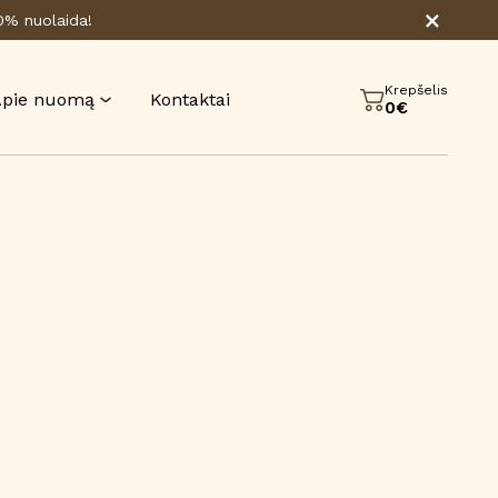
80% nuolaida!
Krepšelis
Apie nuomą
Kontaktai
0€