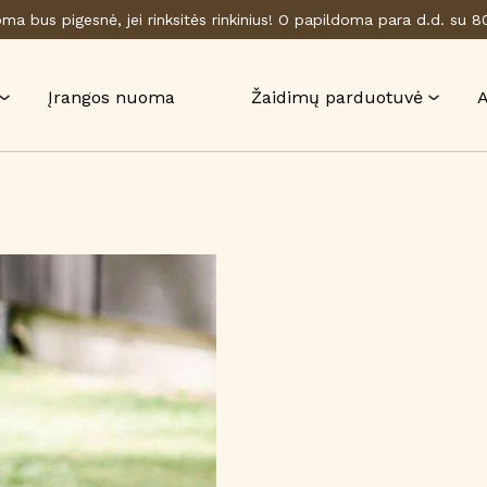
a bus pigesnė, jei rinksitės rinkinius! O papildoma para d.d. su 
Įrangos nuoma
Žaidimų parduotuvė